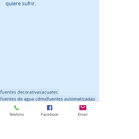
quiere sufrir.
fuentes decorativas
acuatec
fuentes de agua cdmx
fuentes automatizadas
fuentes secas
fuentes de piso
pantallas de proyeccion sobre agua
Telefono
Facebook
Email
fuentes para espacios publicos
lagos artificiales
fuentes musicalizadas
fuentes bailarinas
cascadas sobre muro