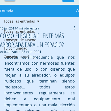
Entrada
Todas las entradas
10 jun 2019
1 min de lectura
Todas las entradas
COMO ELEGIR LA FUENTE MÁS
Consejos de Diseño
APROPIADA PARA UN ESPACIO?
Tu comunidad
Actualizado:
23 ene 2021
Consejos para bloguear
Sucede con frecuencia que nos 
encontramos con hermosas fuentes 
fuera de uso, o con diseños que 
mojan a su alrededor, o equipos 
ruidosos que terminan siendo 
molestos... todos estos 
inconvenientes regularmente se 
deben a equipamiento mal 
implementado o una mala elección 
de los mismos  y/o a un 