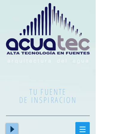
a r q u i t e c t u r a d e l a g u a
TU FUENTE
DE INSPIRACION